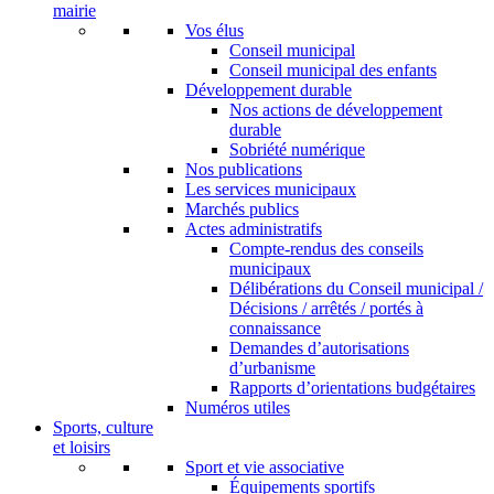
mairie
Vos élus
Conseil municipal
Conseil municipal des enfants
Développement durable
Nos actions de développement
durable
Sobriété numérique
Nos publications
Les services municipaux
Marchés publics
Actes administratifs
Compte-rendus des conseils
municipaux
Délibérations du Conseil municipal /
Décisions / arrêtés / portés à
connaissance
Demandes d’autorisations
d’urbanisme
Rapports d’orientations budgétaires
Numéros utiles
Sports, culture
et loisirs
Sport et vie associative
Équipements sportifs