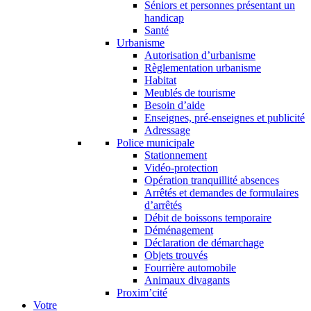
Séniors et personnes présentant un
handicap
Santé
Urbanisme
Autorisation d’urbanisme
Règlementation urbanisme
Habitat
Meublés de tourisme
Besoin d’aide
Enseignes, pré-enseignes et publicité
Adressage
Police municipale
Stationnement
Vidéo-protection
Opération tranquillité absences
Arrêtés et demandes de formulaires
d’arrêtés
Débit de boissons temporaire
Déménagement
Déclaration de démarchage
Objets trouvés
Fourrière automobile
Animaux divagants
Proxim’cité
Votre