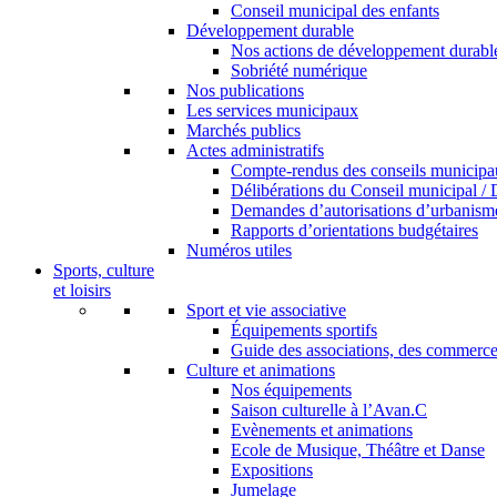
Conseil municipal des enfants
Développement durable
Nos actions de développement durabl
Sobriété numérique
Nos publications
Les services municipaux
Marchés publics
Actes administratifs
Compte-rendus des conseils municip
Délibérations du Conseil municipal / D
Demandes d’autorisations d’urbanism
Rapports d’orientations budgétaires
Numéros utiles
Sports, culture
et loisirs
Sport et vie associative
Équipements sportifs
Guide des associations, des commerces
Culture et animations
Nos équipements
Saison culturelle à l’Avan.C
Evènements et animations
Ecole de Musique, Théâtre et Danse
Expositions
Jumelage