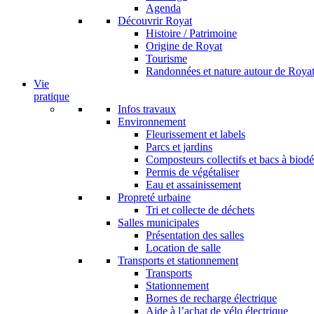
Agenda
Découvrir Royat
Histoire / Patrimoine
Origine de Royat
Tourisme
Randonnées et nature autour de Roya
Vie
pratique
Infos travaux
Environnement
Fleurissement et labels
Parcs et jardins
Composteurs collectifs et bacs à biod
Permis de végétaliser
Eau et assainissement
Propreté urbaine
Tri et collecte de déchets
Salles municipales
Présentation des salles
Location de salle
Transports et stationnement
Transports
Stationnement
Bornes de recharge électrique
Aide à l’achat de vélo électrique