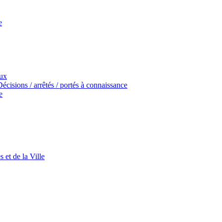
e
aux
écisions / arrêtés / portés à connaissance
e
 et de la Ville