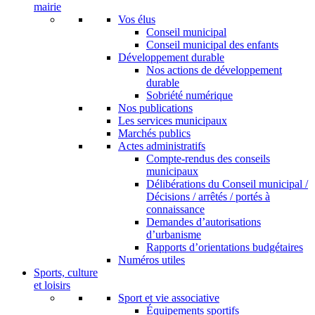
mairie
Vos élus
Conseil municipal
Conseil municipal des enfants
Développement durable
Nos actions de développement
durable
Sobriété numérique
Nos publications
Les services municipaux
Marchés publics
Actes administratifs
Compte-rendus des conseils
municipaux
Délibérations du Conseil municipal /
Décisions / arrêtés / portés à
connaissance
Demandes d’autorisations
d’urbanisme
Rapports d’orientations budgétaires
Numéros utiles
Sports, culture
et loisirs
Sport et vie associative
Équipements sportifs