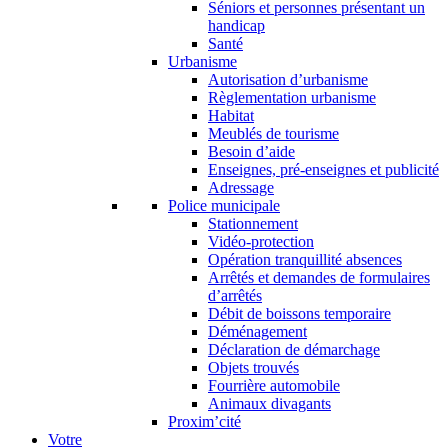
Séniors et personnes présentant un
handicap
Santé
Urbanisme
Autorisation d’urbanisme
Règlementation urbanisme
Habitat
Meublés de tourisme
Besoin d’aide
Enseignes, pré-enseignes et publicité
Adressage
Police municipale
Stationnement
Vidéo-protection
Opération tranquillité absences
Arrêtés et demandes de formulaires
d’arrêtés
Débit de boissons temporaire
Déménagement
Déclaration de démarchage
Objets trouvés
Fourrière automobile
Animaux divagants
Proxim’cité
Votre