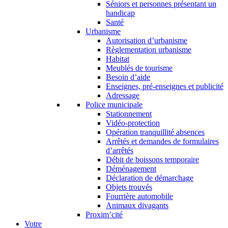
Séniors et personnes présentant un
handicap
Santé
Urbanisme
Autorisation d’urbanisme
Règlementation urbanisme
Habitat
Meublés de tourisme
Besoin d’aide
Enseignes, pré-enseignes et publicité
Adressage
Police municipale
Stationnement
Vidéo-protection
Opération tranquillité absences
Arrêtés et demandes de formulaires
d’arrêtés
Débit de boissons temporaire
Déménagement
Déclaration de démarchage
Objets trouvés
Fourrière automobile
Animaux divagants
Proxim’cité
Votre