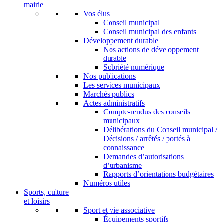
mairie
Vos élus
Conseil municipal
Conseil municipal des enfants
Développement durable
Nos actions de développement
durable
Sobriété numérique
Nos publications
Les services municipaux
Marchés publics
Actes administratifs
Compte-rendus des conseils
municipaux
Délibérations du Conseil municipal /
Décisions / arrêtés / portés à
connaissance
Demandes d’autorisations
d’urbanisme
Rapports d’orientations budgétaires
Numéros utiles
Sports, culture
et loisirs
Sport et vie associative
Équipements sportifs