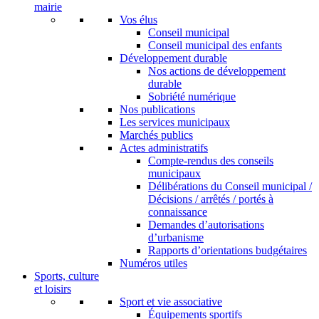
mairie
Vos élus
Conseil municipal
Conseil municipal des enfants
Développement durable
Nos actions de développement
durable
Sobriété numérique
Nos publications
Les services municipaux
Marchés publics
Actes administratifs
Compte-rendus des conseils
municipaux
Délibérations du Conseil municipal /
Décisions / arrêtés / portés à
connaissance
Demandes d’autorisations
d’urbanisme
Rapports d’orientations budgétaires
Numéros utiles
Sports, culture
et loisirs
Sport et vie associative
Équipements sportifs