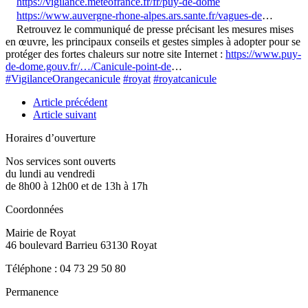
https://vigilance.meteofrance.fr/fr/puy-de-dome
https://www.auvergne-rhone-alpes.ars.sante.fr/vagues-de
…
Retrouvez le communiqué de presse précisant les mesures mises
en œuvre, les principaux conseils et gestes simples à adopter pour se
protéger des fortes chaleurs sur notre site Internet :
https://www.puy-
de-dome.gouv.fr/…/Canicule-point-de
…
#VigilanceOrangecanicule
#royat
#royatcanicule
Article précédent
Article suivant
Horaires d’ouverture
Nos services sont ouverts
du lundi au vendredi
de 8h00 à 12h00 et de 13h à 17h
Coordonnées
Mairie de Royat
46 boulevard Barrieu 63130 Royat
Téléphone : 04 73 29 50 80
Permanence