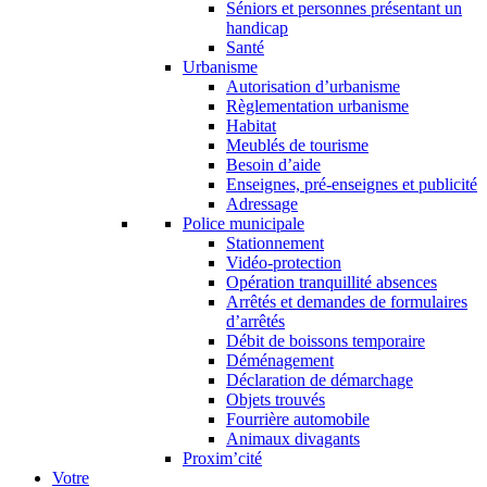
Séniors et personnes présentant un
handicap
Santé
Urbanisme
Autorisation d’urbanisme
Règlementation urbanisme
Habitat
Meublés de tourisme
Besoin d’aide
Enseignes, pré-enseignes et publicité
Adressage
Police municipale
Stationnement
Vidéo-protection
Opération tranquillité absences
Arrêtés et demandes de formulaires
d’arrêtés
Débit de boissons temporaire
Déménagement
Déclaration de démarchage
Objets trouvés
Fourrière automobile
Animaux divagants
Proxim’cité
Votre