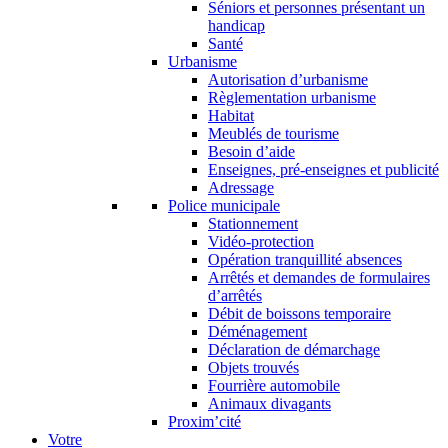
Séniors et personnes présentant un
handicap
Santé
Urbanisme
Autorisation d’urbanisme
Règlementation urbanisme
Habitat
Meublés de tourisme
Besoin d’aide
Enseignes, pré-enseignes et publicité
Adressage
Police municipale
Stationnement
Vidéo-protection
Opération tranquillité absences
Arrêtés et demandes de formulaires
d’arrêtés
Débit de boissons temporaire
Déménagement
Déclaration de démarchage
Objets trouvés
Fourrière automobile
Animaux divagants
Proxim’cité
Votre