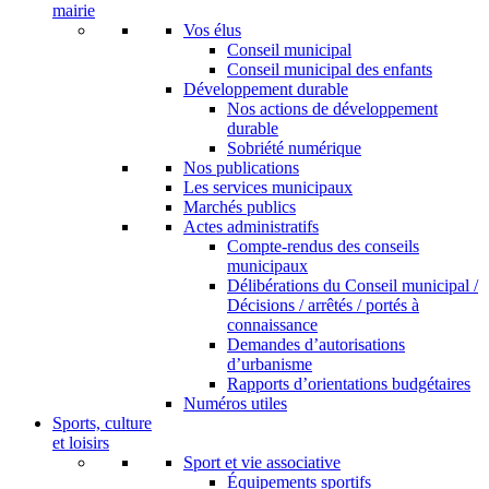
mairie
Vos élus
Conseil municipal
Conseil municipal des enfants
Développement durable
Nos actions de développement
durable
Sobriété numérique
Nos publications
Les services municipaux
Marchés publics
Actes administratifs
Compte-rendus des conseils
municipaux
Délibérations du Conseil municipal /
Décisions / arrêtés / portés à
connaissance
Demandes d’autorisations
d’urbanisme
Rapports d’orientations budgétaires
Numéros utiles
Sports, culture
et loisirs
Sport et vie associative
Équipements sportifs